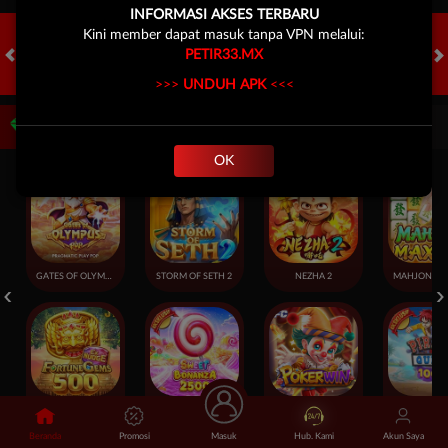
INFORMASI AKSES TERBARU
Kini member dapat masuk tanpa VPN melalui:
PETIR33.MX
HOT GAMES
SLOTS
LIVE CASINO
RACE
TOGEL
OL
>>>
UNDUH APK
<<<
Game Populer
OK
GATES OF OLYMPUS POP
STORM OF SETH 2
NEZHA 2
FORTUNE GEMS 500
SWEET BONANZA 2500
POKER WIN
Beranda
Promosi
Masuk
Hub. Kami
Akun Saya