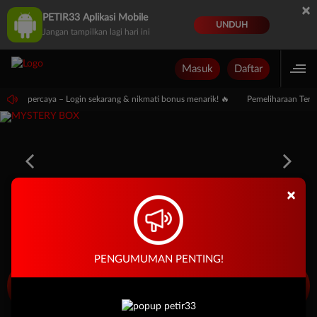
×
PETIR33 Aplikasi Mobile
UNDUH
Jangan tampilkan lagi hari ini
Masuk
Daftar
Dan Terpercaya – Login sekarang & nikmati bonus menarik! 🔥
Pemeliharaan Terj
×
JACKPOT
PLAY
PENGUMUMAN PENTING!
IDR
12,737,729,747