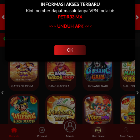
INFORMASI AKSES TERBARU
Kini member dapat masuk tanpa VPN melalui:
PETIR33.MX
HOT GAMES
SLOTS
LIVE CASINO
RACE
TOGEL
OL
>>>
UNDUH APK
<<<
Game Populer
OK
GATES OF OLYMPUS POP
BANG GACOR 1000
GOYANG GAIB
WUKONG - BLACK SCATTER
MAHJONG WAYS
POKER WIN
Beranda
Promosi
Masuk
Hub. Kami
Akun Saya