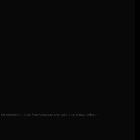
rm ini mengutamakan kenyamanan pengguna sehingga seluruh