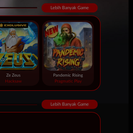
Lebih Banyak Game
Ze Zeus
Pandemic Rising
Hacksaw
Pragmatic Play
Lebih Banyak Game