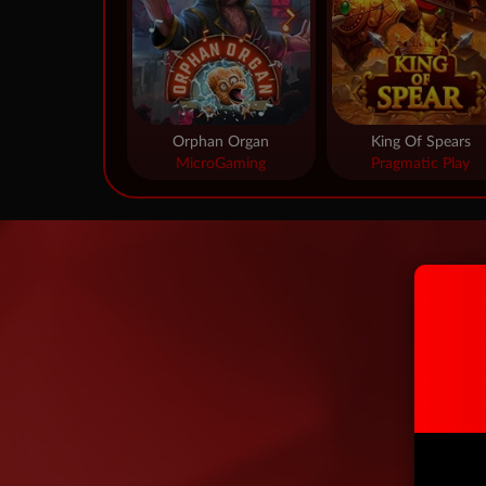
Orphan Organ
King Of Spears
MicroGaming
Pragmatic Play