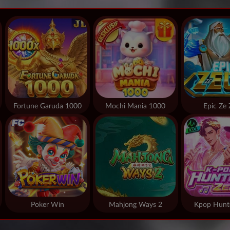
Fortune Garuda 1000
Mochi Mania 1000
Epic Ze
Poker Win
Mahjong Ways 2
Kpop Hunt