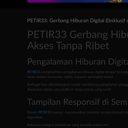
PETIR33: Gerbang Hiburan Digital Eksklusif
PETIR33 Gerbang Hibur
Akses Tanpa Ribet
Pengalaman Hiburan Digita
PETIR33
menghadirkan pengalaman hiburan digital dengan konsep m
akses melalui komputer, tablet, maupun perangkat seluler.
Berbagai fitur dikembangkan untuk mendukung pengalaman pengguna 
ditemukan dalam satu platform tanpa proses yang rumit.
Tampilan Responsif di Se
Desain
PETIR33
mampu menyesuaikan tampilan secara otomatis denga
digunakan.
Beberapa kategori permainan yang tersedia antara lain: