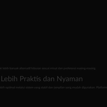
lebih banyak alternatif hiburan sesuai minat dan preferensi masing-masing.
Lebih Praktis dan Nyaman
ih optimal melalui sistem yang stabil dan tampilan yang mudah digunakan. Platfo