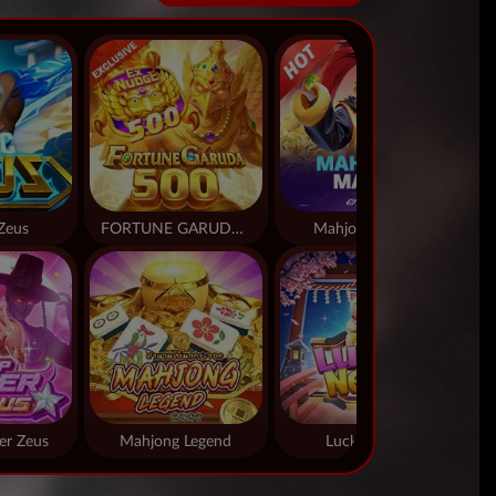
 Zeus
FORTUNE GARUDA 500
Mahjong Magic
er Zeus
Mahjong Legend
Lucky Neko