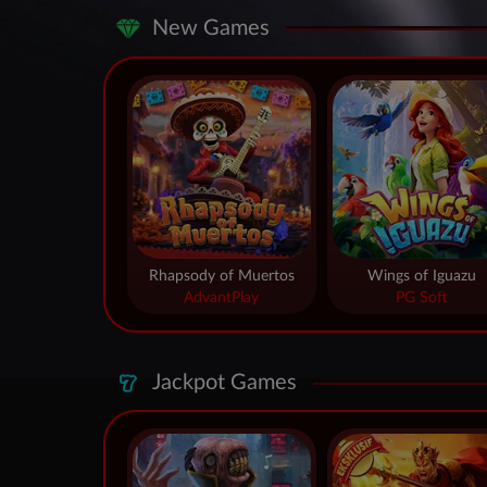
New Games
Rhapsody of Muertos
Wings of Iguazu
AdvantPlay
PG Soft
Jackpot Games