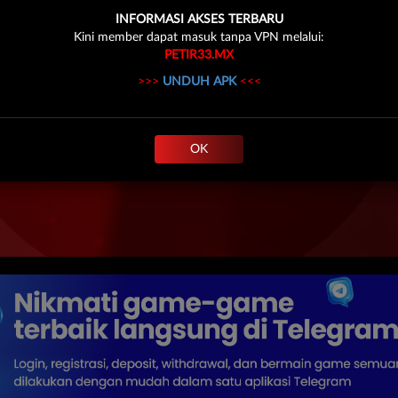
INFORMASI AKSES TERBARU
Kini member dapat masuk tanpa VPN melalui:
PETIR33.MX
>>>
UNDUH APK
<<<
OK