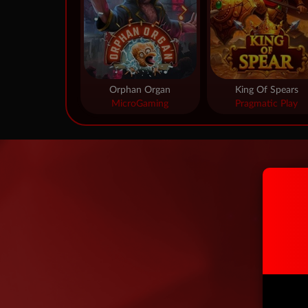
Orphan Organ
King Of Spears
MicroGaming
Pragmatic Play