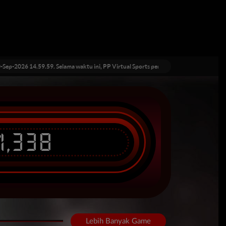
026 14.59.59. Selama waktu ini, PP Virtual Sports permainan tidak akan tersedia.
1,338
Lebih Banyak Game