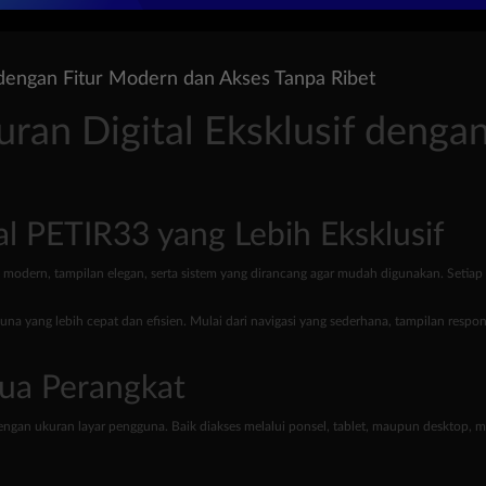
 dengan Fitur Modern dan Akses Tanpa Ribet
an Digital Eksklusif denga
l PETIR33 yang Lebih Eksklusif
odern, tampilan elegan, serta sistem yang dirancang agar mudah digunakan. Setiap
yang lebih cepat dan efisien. Mulai dari navigasi yang sederhana, tampilan respons
mua Perangkat
n ukuran layar pengguna. Baik diakses melalui ponsel, tablet, maupun desktop, menu 