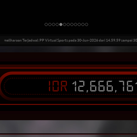
araan Terjadwal: PP Virtual Sports pada 30-Jun-2026 dari 14.59.59 sampai 30-Sep-2
IDR
12,666,76