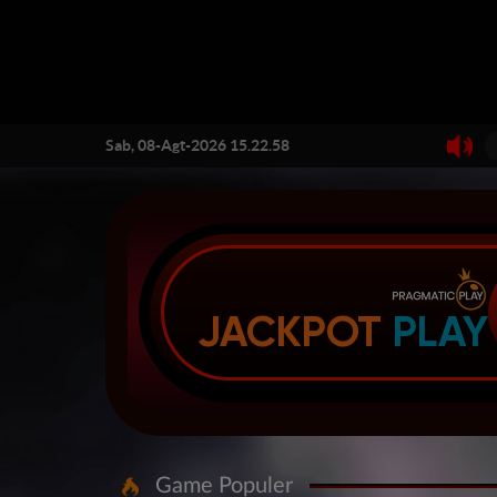
Sab, 08-Agt-2026 15.22.58
Pemelih
JACKPOT
PLAY
Game Populer