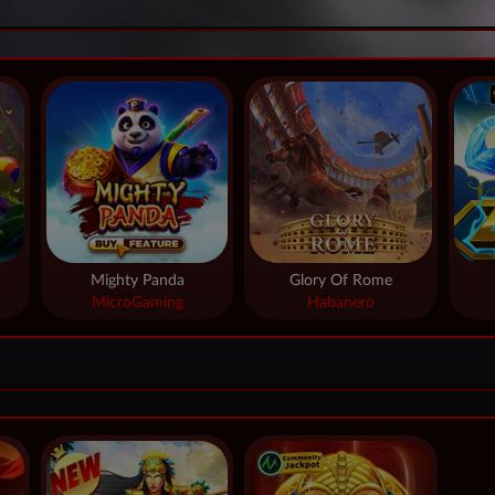
Mighty Panda
Glory Of Rome
MicroGaming
Habanero