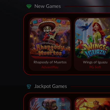
New Games
Rhapsody of Muertos
Wings of Iguazu
AdvantPlay
PG Soft
Jackpot Games