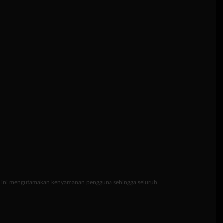
rm ini mengutamakan kenyamanan pengguna sehingga seluruh