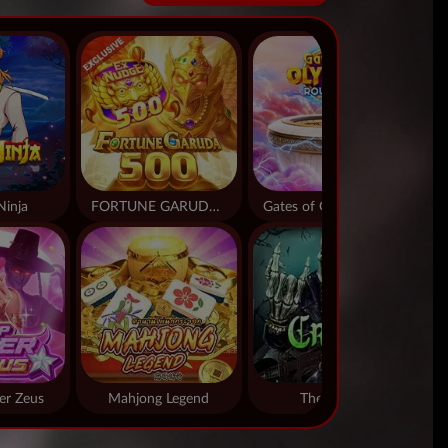
Ninja
FORTUNE GARUDA 500
Gates of Olympus Roulette
er Zeus
Mahjong Legend
The Crypt
C