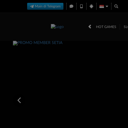
Main di Telegram
HOT GAMES
S