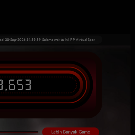
-Sep-2026 14.59.59. Selama waktu ini, PP Virtual Sports permainan tidak akan ters
3,653
Lebih Banyak Game