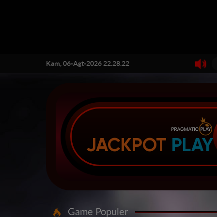
Kam, 06-Agt-2026 22.28.22
Pe
JACKPOT
PLAY
Game Populer