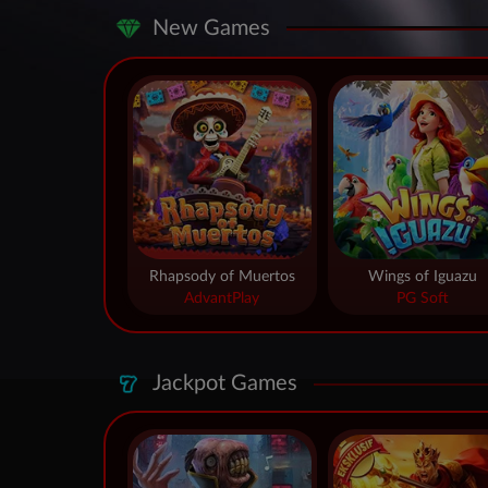
New Games
Rhapsody of Muertos
Wings of Iguazu
AdvantPlay
PG Soft
Jackpot Games