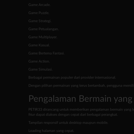
Game Arcade.
Game Puzzle.
Game Strategi.
Game Petualangan.
Game Multiplayer.
Game Kasual.
Game Bertema Fantasi.
Game Action.
Game Simulasi.
Berbagai permainan populer dari provider internasional.
Dengan pilihan permainan yang terus bertambah, pengguna memiliki 
Pengalaman Bermain yang 
PETIR33 dirancang untuk memberikan pengalaman bermain yang leb
fitur dapat diakses dengan cepat dari berbagai perangkat.
Tampilan responsif untuk desktop maupun mobile.
Loading halaman yang cepat.