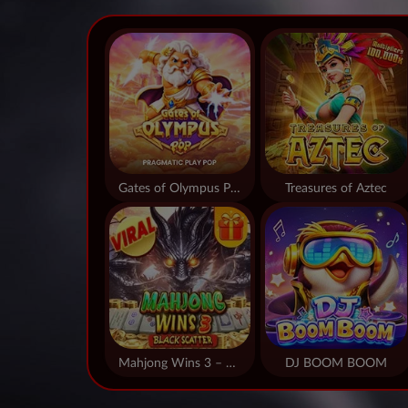
Gates of Olympus POP
Treasures of Aztec
Mahjong Wins 3 – Black Scatter
DJ BOOM BOOM