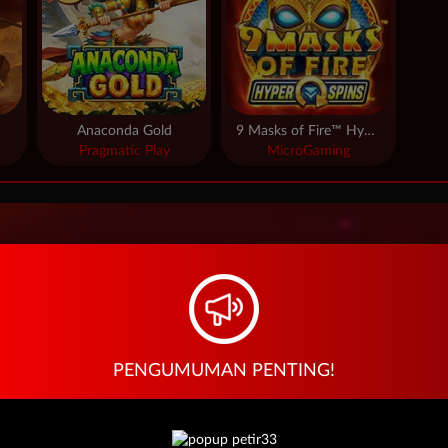
Anaconda Gold
9 Masks of Fire™ HyperSpins™
Pragmatic Play
MicroGaming
PENGUMUMAN PENTING!