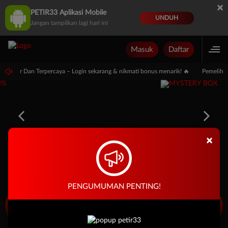
×
PETIR33 Aplikasi Mobile
UNDUH
Jangan tampilkan lagi hari ini
Masuk
Daftar
mi Gacor Dan Terpercaya – Login sekarang & nikmati bonus menarik! 🔥
Pemelihar
×
JACKPOT
PLAY
PENGUMUMAN PENTING!
IDR
12,744,994,356