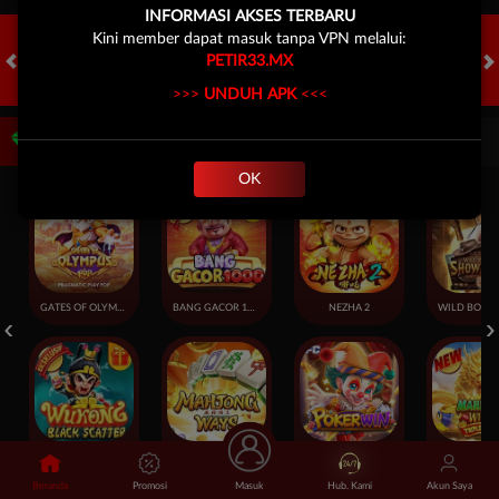
INFORMASI AKSES TERBARU
Kini member dapat masuk tanpa VPN melalui:
PETIR33.MX
HOT GAMES
SLOTS
LIVE CASINO
RACE
TOGEL
OL
>>>
UNDUH APK
<<<
Game Populer
OK
GATES OF OLYMPUS POP
BANG GACOR 1000
NEZHA 2
WUKONG - BLACK SCATTER
MAHJONG WAYS
POKER WIN
Beranda
Promosi
Masuk
Hub. Kami
Akun Saya