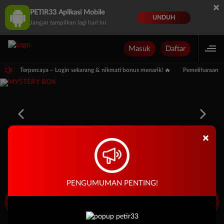
×
PETIR33 Aplikasi Mobile
UNDUH
Jangan tampilkan lagi hari ini
Masuk
Daftar
or Dan Terpercaya – Login sekarang & nikmati bonus menarik! 🔥
Pemeliharaan Te
×
JACKPOT
PLAY
PENGUMUMAN PENTING!
IDR
12,665,387,757