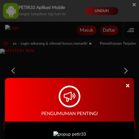
×
PETIR33 Aplikasi Mobile
UNDUH
Jangan tampilkan lagi hari ini
Masuk
Daftar
erpercaya – Login sekarang & nikmati bonus menarik! 🔥
Pemeliharaan Terjadwal:
×
JACKPOT
PLAY
PENGUMUMAN PENTING!
IDR
12,695,971,123